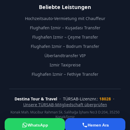
Beliebte Leistungen
Hochzeitsauto-Vermietung mit Chauffeur
Flughafen Izmir – Kuşadası Transfer
Flughafen Izmir – Çeşme Transfer
Flughafen Izmir – Bodrum Transfer
Überlandtransfer VIP
Izmir Taxipreise
Flughafen Izmir – Fethiye Transfer
Destina Tour & Travel
· TÜRSAB-Lizenznr.:
18028
·
Unsere TÜRSAB-Mitgliedschaft überprüfen
Konak Mah. Mücibur Rahman Sk. Salihağa İşhanı No:3 D:204, 35250
Konak/İzmir
©
2026
Destina Tour & Travel. Alle Rechte vorbehalten.
WhatsApp
Hemen Ara