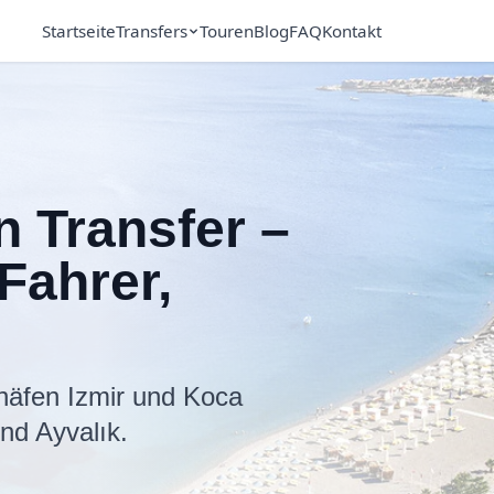
Startseite
Transfers
Touren
Blog
FAQ
Kontakt
n Transfer –
 Fahrer,
häfen Izmir und Koca
und Ayvalık.