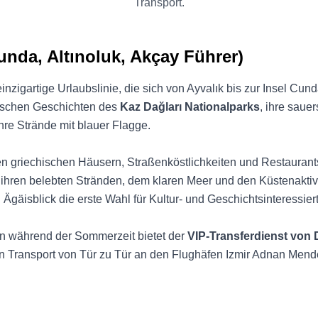
Transport.
unda, Altınoluk, Akçay Führer)
einzigartige Urlaubslinie, die sich von Ayvalık bis zur Insel Cu
ogischen Geschichten des
Kaz Dağları Nationalparks
, ihre saue
ihre Strände mit blauer Flagge.
en griechischen Häusern, Straßenköstlichkeiten und Restaurant
ihren belebten Stränden, dem klaren Meer und den Küstenaktiv
Ägäisblick die erste Wahl für Kultur- und Geschichtsinteressiert
n während der Sommerzeit bietet der
VIP-Transferdienst von 
en Transport von Tür zu Tür an den Flughäfen Izmir Adnan Mende