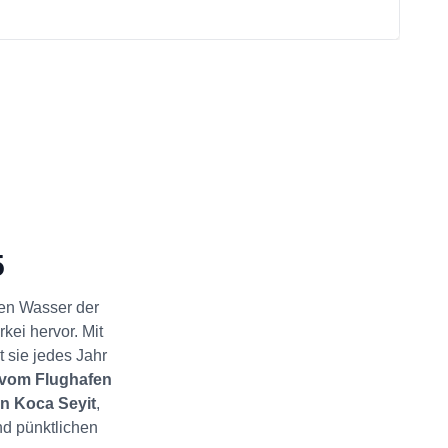
5
ren Wasser der
kei hervor. Mit
 sie jedes Jahr
 vom Flughafen
n Koca Seyit
,
nd pünktlichen