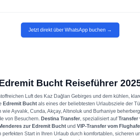
Jetzt direkt über WhatsApp buchen →
Edremit Bucht Reiseführer 202
stoffreichen Luft des Kaz Dağları Gebirges und dem kühlen, kla
ie
Edremit Bucht
als eines der beliebtesten Urlaubsziele der Tür
 wie Ayvalık, Cunda, Akçay, Altınoluk und Burhaniye beherbergt
de von Besuchern.
Destina Transfer
, spezialisiert auf
Transfer
Menderes zur Edremit Bucht
und
VIP-Transfer vom Flughafe
en perfekten Start in Ihren Urlaub durch komfortablen, sicheren u