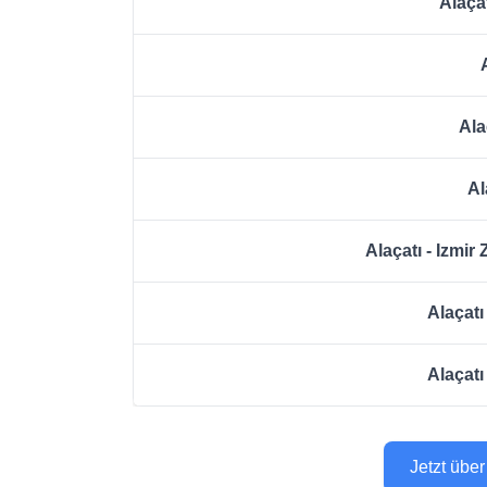
Alaça
Ala
Al
Alaçatı - Izmi
Alaçat
Alaçatı
Jetzt üb