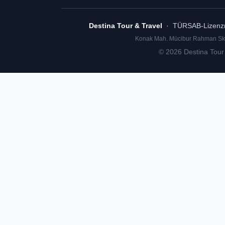
Destina Tour & Travel
· TÜRSAB-Lizenzn
Konak Mah. Mücibur Rahman Sk. 
©
2026
Destina Tour 