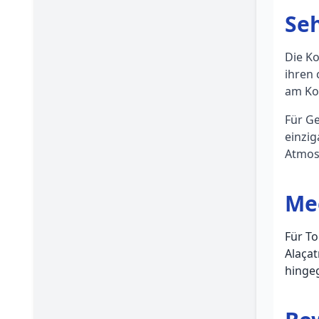
Se
Die Ko
ihren
am Kon
Für Ge
einzig
Atmos
Mee
Für To
Alaçat
hingeg