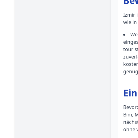
Bew
Izmir 
wie in
Wen
einges
touris
zuverl
kosten
genüg
Ein
Bevor
Bim, 
nächst
ohne v