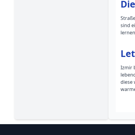
Die
Straße
sind e
lernen
Let
Izmir 
lebend
diese
warme