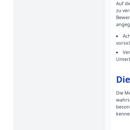
Auf d
zu ver
Bewert
angege
Ach
vorsic
Ver
Unter
Di
Die Me
wahrsc
besond
kennen