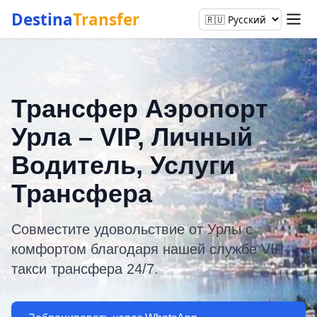
Destina
Transfer
Трансфер Аэропорт
Урла – VIP, Личный
Водитель, Услуги
Трансфера
Совместите удовольствие от Урлы с
комфортом благодаря нашей службе VIP-
такси трансфера 24/7.