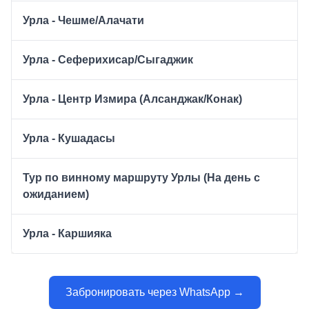
Урла - Чешме/Алачати
Урла - Сеферихисар/Сыгаджик
Урла - Центр Измира (Алсанджак/Конак)
Урла - Кушадасы
Тур по винному маршруту Урлы (На день с
ожиданием)
Урла - Каршияка
Забронировать через WhatsApp →