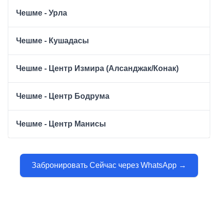
Чешме - Урла
Чешме - Кушадасы
Чешме - Центр Измира (Алсанджак/Конак)
Чешме - Центр Бодрума
Чешме - Центр Манисы
Забронировать Сейчас через WhatsApp →