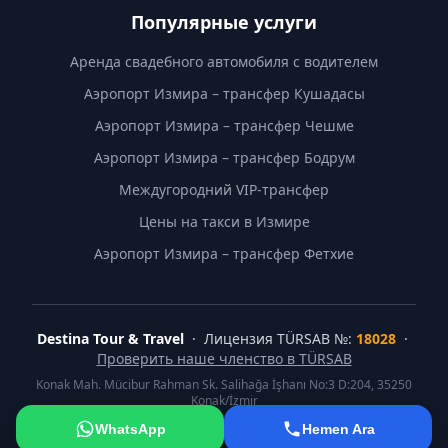
Популярные услуги
Аренда свадебного автомобиля с водителем
Аэропорт Измира – трансфер Кушадасы
Аэропорт Измира – трансфер Чешме
Аэропорт Измира – трансфер Бодрум
Междугородний VIP-трансфер
Цены на такси в Измире
Аэропорт Измира – трансфер Фетхие
Destina Tour & Travel
· Лицензия TÜRSAB №:
18028
·
Проверить наше членство в TÜRSAB
Konak Mah. Mücibur Rahman Sk. Salihağa İşhanı No:3 D:204, 35250
Konak/İzmir
©
2026
Destina Tour & Travel. Все права защищены.
WhatsApp
Hemen Ara