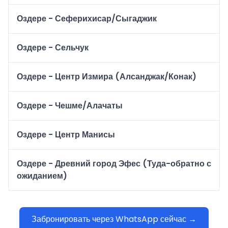
Оздере - Сеферихисар/Сыгаджик
Оздере - Сельчук
Оздере - Центр Измира (Алсанджак/Конак)
Оздере - Чешме/Алачаты
Оздере - Центр Манисы
Оздере - Древний город Эфес (Туда-обратно с
ожиданием)
Забронировать через WhatsApp сейчас →