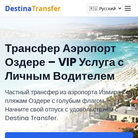
Destina
Transfer
Трансфер Аэропорт
Оздере – VIP Услуга с
Личным Водителем
Частный трансфер из аэропорта Измира к
пляжам Оздере с голубым флагом —
Начните свой отпуск с удовольствием с
Destina Transfer.