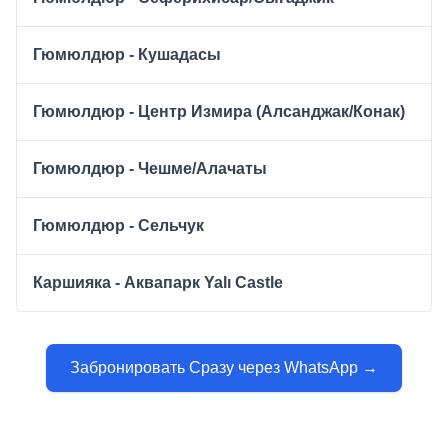
Гюмюлдюр - Кушадасы
Гюмюлдюр - Центр Измира (Алсанджак/Конак)
Гюмюлдюр - Чешме/Алачаты
Гюмюлдюр - Сельчук
Каршияка - Аквапарк Yalı Castle
Забронировать Сразу через WhatsApp →