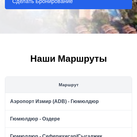
Сделать Бронирование
Наши Маршруты
Маршрут
Аэропорт Измир (ADB) - Гюмюлдюр
Гюмюлдюр - Оздере
Гюмюлдюр - Сеферихисар/Сыгаджик