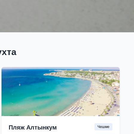
ухта
Пляж Алтынкум
Чешме