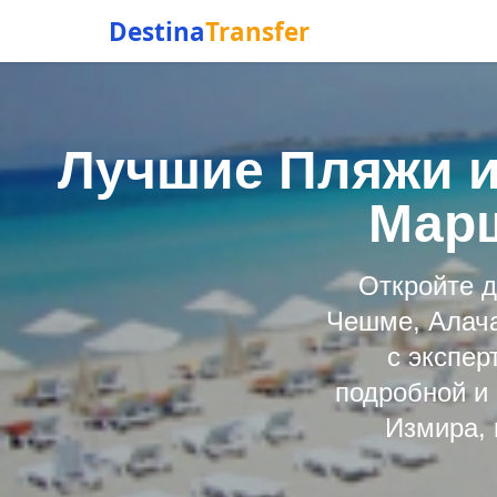
Destina
Transfer
Лучшие Пляжи и
Марш
Откройте д
Чешме, Алача
с экспер
подробной и
Измира, 