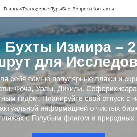
Главная
Трансферы
Туры
Блог
Вопросы
Контакты
 Бухты Измира – 
рут для Исследо
ля себя самые популярные пляжи и ск
ты, Фоча, Урлы, Дикили, Сеферихисара
тным гидом. Планируйте свой отпуск с 
 актуальной информацией о чистых бир
пляжах с Голубым флагом и природных 