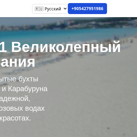
+905427951986
21 Великолепный
вания
рытые бухты
 и Карабуруна
надежной,
юзовых водах
красотах.