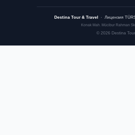
Destina Tour & Travel
· Лицензия TÜR
Konak Mah. Mücibur Rahman Sk. 
©
2026
Destina Tou