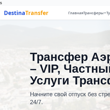
s
Destina
Transfer
Главная
Трансферы
Т
Трансфер Аэ
– VIP, Частн
Услуги Тран
Начните свой отпуск без ст
24/7.