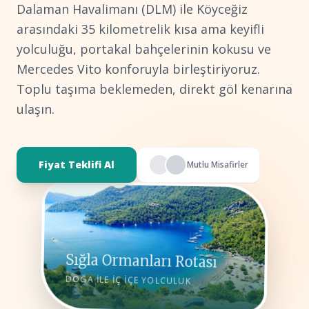
Dalaman Havalimanı (DLM) ile Köyceğiz
arasındaki 35 kilometrelik kısa ama keyifli
yolculuğu, portakal bahçelerinin kokusu ve
Mercedes Vito konforuyla birleştiriyoruz.
Toplu taşıma beklemeden, direkt göl kenarına
ulaşın.
Fiyat Teklifi Al
Mutlu Misafirler
Sığla Ormanları Rotası
DOĞA İLE İÇ İÇE YOLCULUK