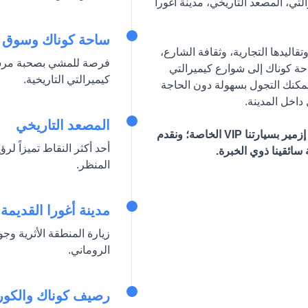
تي، المصعد التاريخي، مدينة أغورا
ساحة كوناك وسوق ك
اليدها التجارية، وثقافة الشارع،
فرصة للمشي بصحبة مرشد 
حة كوناك إلى شوارع كيميرالتي
كيميرالتي التاريخية.
 يمكنك التجول بسهولة دون الحاجة
اخل المدينة.
المصعد التاريخي
بصفتنا ديستينا ترانسفر، نأخذك من فندقك أو من أي موقع في إزمير بسيارتنا VIP الخاصة؛ ونقدم
أحد أكثر النقاط تميزاً لر
ائقينا ذوي الخبرة.
المنظر.
مدينة أغورا القديمة
زيارة المنطقة الأثرية وج
الروماني.
رصيف كوناك والكو