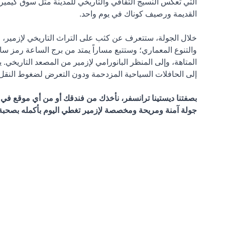
التي تعكس النسيج الثقافي والتاريخي للمدينة مثل سوق كيميرال
القديمة ورصيف كوناك في يوم واحد.
خلال الجولة، ستتعرف عن كثب على التراث التاريخي لإزمير، وتق
والتنوع المعماري؛ وستتبع مساراً يمتد من برج الساعة رمز سا
المتاهة، وإلى المنظر البانورامي لإزمير من المصعد التاريخي.
إلى الحافلات السياحية المزدحمة ودون التعرض لضغوط النقل د
جولة آمنة ومريحة ومخصصة لإزمير تغطي اليوم بأكمله بصحبة س