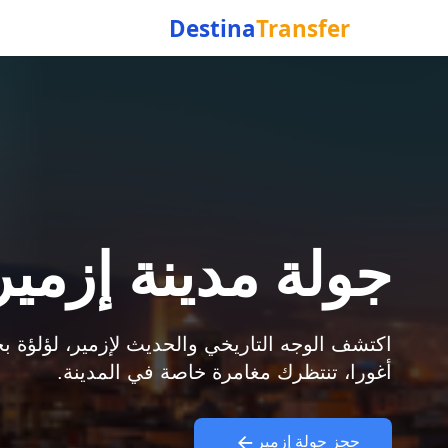
Destina
Transfer
جولة مدينة إزمير
اكتشف الوجه التاريخي والحديث لإزمير، لؤلؤة بح
أغورا، تنتظرك مغامرة خاصة في المدينة.
حجز جولة إزمير