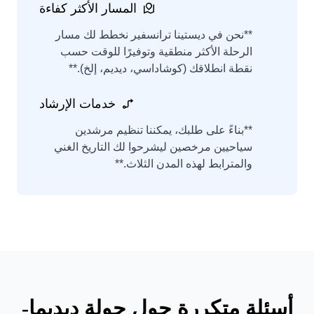
المسار الأكثر كفاءة
**نحن في ديستينا ترانسفير نخطط لك مسار
الرحلة الأكثر منطقية وتوفيرًا للوقت حسب
نقطة انطلاقك (كوشاداسي، ديديم، إلخ).**
خدمات الإرشاد
**بناءً على طلبك، يمكننا تنظيم مرشدين
سياحيين مرخصين ليشرحوا لك التاريخ الغني
والمترابط لهذه المدن الثلاث.**
أسئلة متكررة حول جولة ديديما-