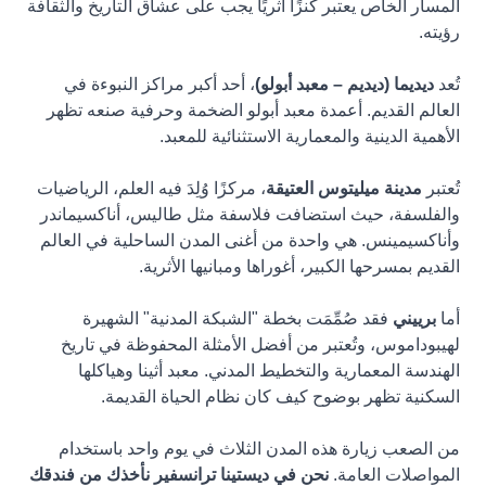
المسار الخاص يعتبر كنزًا أثريًا يجب على عشاق التاريخ والثقافة
رؤيته.
تُعد
ديديما (ديديم – معبد أبولو)
، أحد أكبر مراكز النبوءة في
العالم القديم. أعمدة معبد أبولو الضخمة وحرفية صنعه تظهر
الأهمية الدينية والمعمارية الاستثنائية للمعبد.
تُعتبر
مدينة ميليتوس العتيقة
، مركزًا وُلِدَ فيه العلم، الرياضيات
والفلسفة، حيث استضافت فلاسفة مثل طاليس، أناكسيماندر
وأناكسيمينس. هي واحدة من أغنى المدن الساحلية في العالم
القديم بمسرحها الكبير، أغوراها ومبانيها الأثرية.
أما
برييني
فقد صُمِّمَت بخطة "الشبكة المدنية" الشهيرة
لهيبوداموس، وتُعتبر من أفضل الأمثلة المحفوظة في تاريخ
الهندسة المعمارية والتخطيط المدني. معبد أثينا وهياكلها
السكنية تظهر بوضوح كيف كان نظام الحياة القديمة.
من الصعب زيارة هذه المدن الثلاث في يوم واحد باستخدام
المواصلات العامة.
نحن في ديستينا ترانسفير نأخذك من فندقك