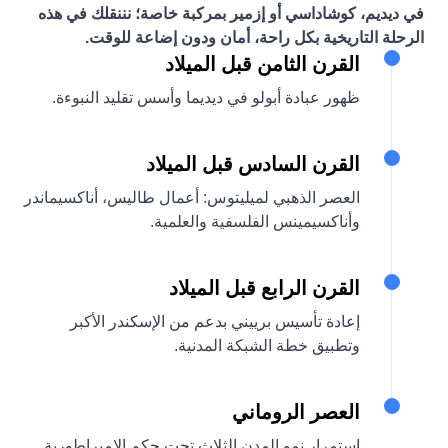
في ديديم، كوشاداسي أو إزمير بمركبة خاصة؛ نننقلك في هذه
الرحلة التاريخية بكل راحة، أمان ودون إضاعة للوقت.
القرن الثامن قبل الميلاد
ظهور عبادة أبولو في ديديما وأسس تقليد النبوءة.
القرن السادس قبل الميلاد
العصر الذهبي لميليتوس: أعمال طاليس، أناكسيماندر
وأناكسيمينس الفلسفية والعلمية.
القرن الرابع قبل الميلاد
إعادة تأسيس برييني بدعم من الإسكندر الأكبر
وتطبيق خطة الشبكة المدنية.
العصر الروماني
استمرار نمو المدن الثلاث تحت حكم الإمبراطورية