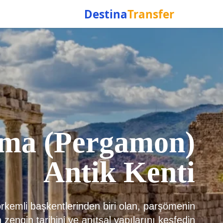
Destina
Transfer
ma (Pergamon)
Antik Kenti
rkemli başkentlerinden biri olan, parşömenin
engin tarihini ve anıtsal yapılarını keşfedin.