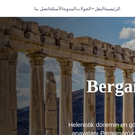
الرئيسية
النقل
الجولات
المدونة
الأسئلة
اتصل بنا
Berga
Helenistik dönemin en gö
anavatanı Pergamon'un z