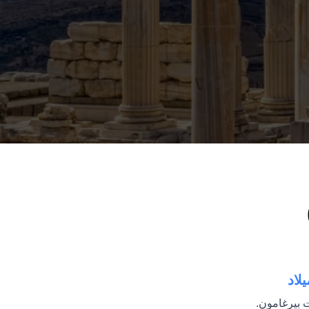
لاد
 بيرغامون.