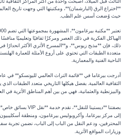
الثالث قبل الميلاد، أصبحت واحدة من أكثر المراكز الثقافية تأثي
**اختراع الرق (البارشمان)**، ومكتبتها التي وجهت تاريخ العا
حيث وُضعت أسس علم الطب.
الهياكل الفكرية في ذلك العصر ومركزًا ثقافيًا وتعليميًا منافسًا
ذلك، فإن **مذبح زيوس**، و**المسرح الأثري الأكثر انحدارًا في
متعددة الطبقات التي تحتوي على أروع الأمثلة للعمارة الهلنس
الناحية الفنية والمعمارية.
الثقافية العالمية. بفضل هيكلها التاريخي متعدد الطبقات الذي 
والبيزنطية والعثمانية، فهي من بين أهم المناطق الأثرية في الع
بصفتنا **ديستينا للنقل**، 
إلى مركز بيرغاما، وأكروبوليس بيرغامون، ومنطقة أسكليبيون. ب
المحترفين، ودعم النقل من الباب إلى الباب، نضمن تجربة سف
وزيارات المواقع الأثرية.