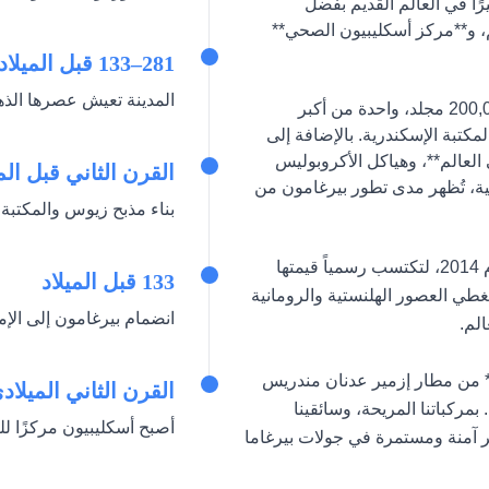
رًا في العالم القديم بفضل
لم، و**مركز أسكليبيون الصحي**
281–133 قبل الميلاد
المدينة تعيش عصرها الذ
تعتبر **مكتبة بيرغامون**، المشهورة بمجموعتها التي تضم 200,000 مجلد، واحدة من أكبر
 لمكتبة الإسكندرية. بالإضافة إلى
 العالم**، وهياكل الأكروبوليس
القرن الثاني قبل الم
تية، تُظهر مدى تطور بيرغامون من
بناء مذبح زيوس والمكتبة 
أدرجت بيرغاما في **قائمة التراث العالمي لليونسكو** في عام 2014، لتكتسب رسمياً قيمتها
133 قبل الميلاد
يغطي العصور الهلنستية والرومانية
انضمام بيرغامون إلى الإ
الم.
نقدم خدمة **نقل VIP بسائق خاص** من مطار إزمير عدنان مندريس
القرن الثاني الميلاد
مركباتنا المريحة، وسائقينا
أصبح أسكليبيون مركزًا للعل
ر آمنة ومستمرة في جولات بيرغاما