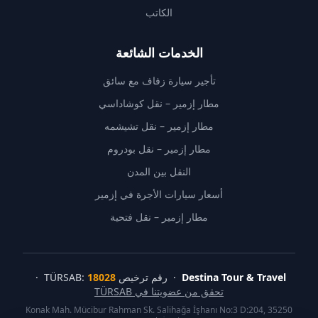
الكاتب
الخدمات الشائعة
تأجير سيارة زفاف مع سائق
مطار إزمير – نقل كوشاداسي
مطار إزمير – نقل تشيشمه
مطار إزمير – نقل بودروم
النقل بين المدن
أسعار سيارات الأجرة في إزمير
مطار إزمير – نقل فتحية
Destina Tour & Travel
· رقم ترخيص TÜRSAB:
18028
·
تحقق من عضويتنا في TÜRSAB
Konak Mah. Mücibur Rahman Sk. Salihağa İşhanı No:3 D:204, 35250