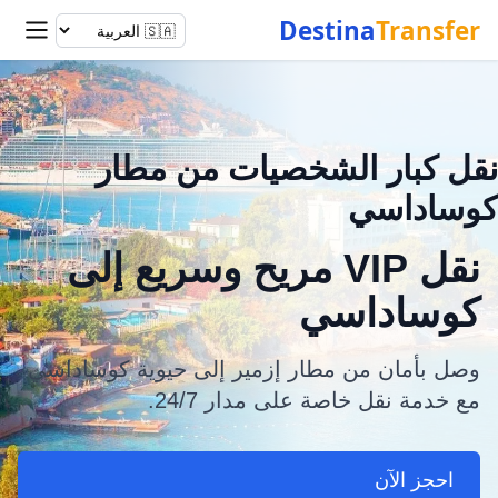
Destina
Transfer
نقل كبار الشخصيات من مطار
كوساداسي
نقل VIP مريح وسريع إلى
كوساداسي
وصل بأمان من مطار إزمير إلى حيوية كوساداسي
مع خدمة نقل خاصة على مدار 24/7.
احجز الآن