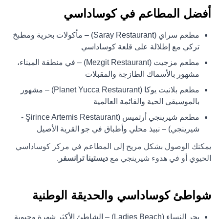
أفضل المطاعم في كوساداسي
مطعم سراي (Saray Restaurant) – مأكولات بحرية ومطبخ
تركي مع إطلالة على قلعة كوساداسي
مطعم مزجيت (Mezgit Restaurant) – في منطقة الميناء،
مشهور بالأسماك الطازجة والمقبلات
مطعم بلانيت يوكا (Planet Yucca Restaurant) – مشهور
بالموسيقى الحية والقائمة العالمية
مطعم شيرينجي أرتميس (Şirince Artemis Restaurant -
شيرينجي) – نبيذ محلي وأطباق في جو القرية الأصيل
يمكنك الوصول بشكل مريح إلى المطاعم في مركز كوساداسي
الحيوي أو في هدوء شيرينجي مع
ديستينا ترانسفر
.
شواطئ كوساداسي والحديقة الوطنية
بحر النساء (Ladies Beach) – الشاطئ الأكثر شهرة وحيوية