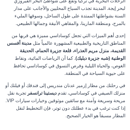
الرحلات البحرية في تركيا وتقع على شواطئ البحر الفيروزي
لبحر إيجة. المدينة تجذب السياح المحليين والأجانب على مدار
السنة بشواطئها الممتدة على طول الساحل، وسوقها المليء
بالمرح، ومنطقة المارينا، والمقاهي الأنيقة وجمالها الطبيعي.
إحدى أهم الميزات التي تجعل كوساداسي مميزة هي قربها من
المناطق التاريخية والطبيعية المشهورة عالمياً مثل
مدينة أفسس
القديمة، منزل مريم العذراء، قلعة جزيرة الحمام، الحديقة
الوطنية (شبه جزيرة ديليك)
. كما أن الرياضات المائية، ونقاط
الغوص، والحياة الليلية وفرص التسوق في كوساداسي تحافظ
على حيوية السياحة في المنطقة.
في رحلتك من مطار إزمير عدنان مندريس إلى فندقك أو فيلتك أو
منزلك الصيفي في كوساداسي، تقدم
ديستينا ترانسفر
تجربة نقل
مريحة وسريعة وآمنة مع سائقين موثوقين وخيارات سيارات VIP.
إذا كنت ترغب في بدء عطلتك دون توتر، فإن التخطيط لنقل
المطار مسبقاً هو الخيار الصحيح.