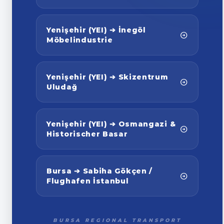
Yenişehir (YEI) ➔ İnegöl
Möbelindustrie
Yenişehir (YEI) ➔ Skizentrum
Uludağ
Yenişehir (YEI) ➔ Osmangazi &
Historischer Basar
Bursa ➔ Sabiha Gökçen /
Flughafen İstanbul
BURSA REGIONAL TRANSPORT