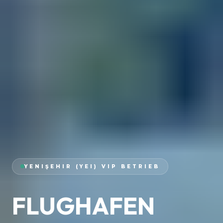
YENIŞEHIR (YEI) VIP BETRIEB
FLUGHAFEN