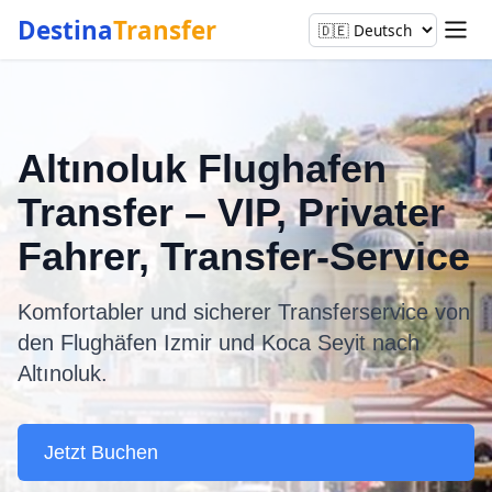
Destina
Transfer
Altınoluk Flughafen
Transfer – VIP, Privater
Fahrer, Transfer-Service
Komfortabler und sicherer Transferservice von
den Flughäfen Izmir und Koca Seyit nach
Altınoluk.
Jetzt Buchen