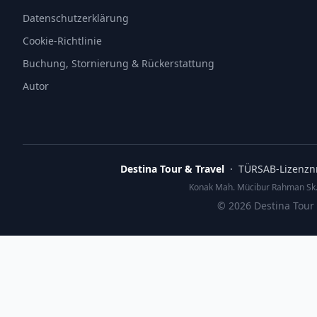
Datenschutzerklärung
Cookie-Richtlinie
Buchung, Stornierung & Rückerstattung
Autor
Destina Tour & Travel
· TÜRSAB-Lizenznr
Konak Mah. Mücibur Rahman Sk. 
©
2026
Destina Tour 