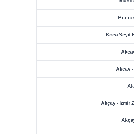
Istanb
Bodrum
Koca Seyit 
Akçay
Akçay -
Ak
Akçay - Izmir
Akçay