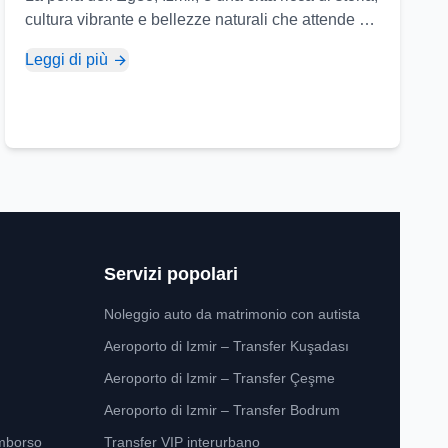
cultura vibrante e bellezze naturali che attende di
essere scoperta. Ecco alcuni luoghi da non
Leggi di più
perdere quando visitate Izmir...
Servizi popolari
Noleggio auto da matrimonio con autista
Aeroporto di Izmir – Transfer Kuşadası
Aeroporto di Izmir – Transfer Çeşme
Aeroporto di Izmir – Transfer Bodrum
imborso
Transfer VIP interurbano