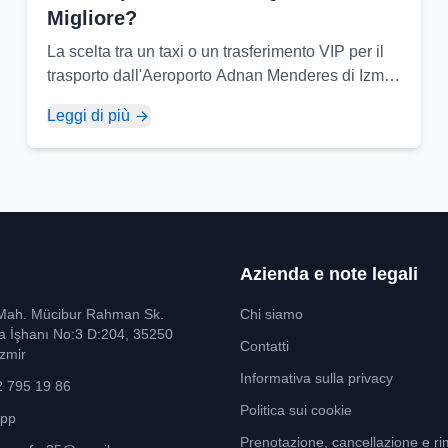
Migliore?
La scelta tra un taxi o un trasferimento VIP per il
trasporto dall'Aeroporto Adnan Menderes di Izmir
(ADB) dipende dalle vostre priorità e aspettative.
Leggi di più
Ecco un confronto...
Azienda e note legali
Mah. Mücibur Rahman Sk.
Chi siamo
a İşhanı No:3 D:204, 35250
Contatti
zmir
Informativa sulla privacy
2 795 19 86
Politica sui cookie
pp
Prenotazione, cancellazione e r