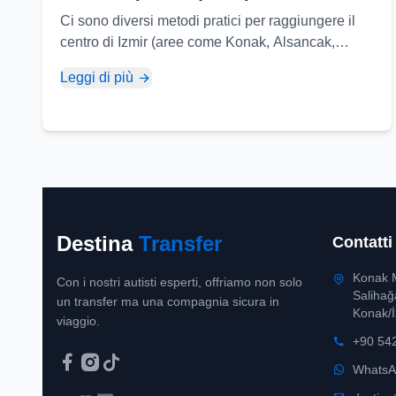
Ci sono diversi metodi pratici per raggiungere il
centro di Izmir (aree come Konak, Alsancak,
Basmane) dall'Aeroporto Adnan Menderes di
Leggi di più
Izmir (ADB)...
Destina
Transfer
Contatti
Konak 
Con i nostri autisti esperti, offriamo non solo
Salihağ
un transfer ma una compagnia sicura in
Konak/İ
viaggio.
+90 54
WhatsA