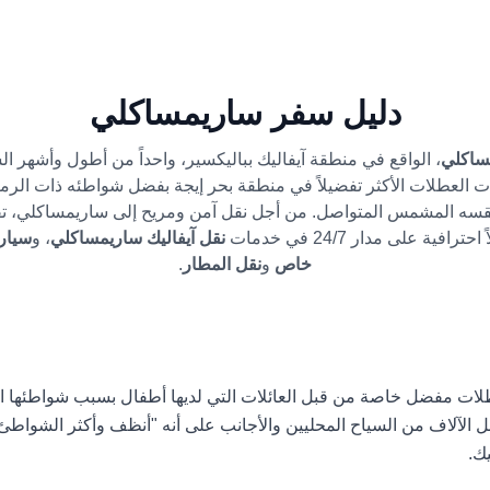
دليل سفر ساريمساكلي
ساكلي
، الواقع في منطقة آيفاليك بباليكسير، واحداً من أطول وأشهر ا
 العطلات الأكثر تفضيلاً في منطقة بحر إيجة بفضل شواطئه ذات الرما
سه المشمس المتواصل. من أجل نقل آمن ومريح إلى ساريمساكلي، ت
حترافية على مدار 24/7 في خدمات
نقل آيفاليك ساريمساكلي
، و
خاص
و
نقل المطار
.
ت مفضل خاصة من قبل العائلات التي لديها أطفال بسبب شواطئها الرمل
الآلاف من السياح المحليين والأجانب على أنه "أنظف وأكثر الشواطئ أم
ك.