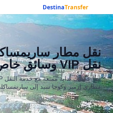
Destina
Transfer
نقل مطار ساريمساك
نقل VIP وسائق خاص
مطاري إزمير وكوجا سيد إلى ساريمساكل
احجز الآن