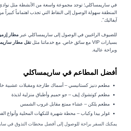
في ساريمساكلي؛ توجد مجموعة واسعة من الأنشطة مثل نوادي ال
المنطقة سهولة الوصول إلى النقاط التي تجذب اهتماماً كبيراً
آيفاليك".
للضيوف الراغبين في الوصول إلى ساريمساكلي عبر
مطار إزمير 
بسيارات VIP مع سائق خاص. مع خدماتنا مثل
نقل مطار ساريم
وبراحة عالية.
أفضل المطاعم في ساريمساكلي
مطعم دنيز كستانيسي – أسماك طازجة ومقبلات عشبية خا
مطعم كوتشوك إيف – جو حميم وأطباق منزلية لذيذة
مطعم يلكن – عشاء ممتع مقابل غروب الشمس
غولر بيدا وكباب – محطة شهيرة للنكهات المحلية وأنواع الف
يمكنك السفر براحة للوصول إلى أفضل محطات التذوق في ساريمساك