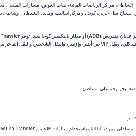
شاطئ، مراكز الرياضات المائية، نقاط الغوص، مسارات المشي، مطاعم ا
 من السياح مثل جزيرة كوندا، ومركز آيفاليك، ومائدة الشيطان، وشاطئ
عدنان مندريس (ADB)
أو
مطار باليكسير كوجا سيد
، توفر
 Transfer
ساكلي
، و
نقل VIP بين أيدين وإزمير
، و
النقل الشخصي
و
النقل الفاخر بي
صة ببحر إيجة على الشاطئ
طائر
لي ومركز آيفاليك باستخدام سيارات VIP من
estina Transfer