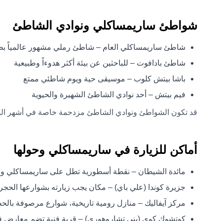
شواطئ ساريمساكلي ونوادي الشاطئ
شاطئ ساريمساكلي العام – شاطئ رملي مشهور عالمياً بطول 
شاطئ بادافوت – للباحثين عن بيئة أكثر هدوءاً وطبيعية
باشا بيتش كلوب – موسيقى حية ويوم شاطئي ممتع
فيم بيتش – أحد نوادي الشاطئ الشهيرة والحيوية
قد تكون الشواطئ ونوادي الشاطئ مزدحمة خاصة في أشهر ال
أماكن للزيارة في ساريمساكلي وحولها
مائدة الشيطان – نقطة أسطورية تطل على ساريمساكلي وج
جزيرة كوندا (علي باي) – مكان يجب زيارته بشوارعها الحجرية،
مركز آيفاليك – منازل رومية تاريخية، شوارع مرصوفة با
كوتشوك كوي (يني تشاروهوري) – قرية فنية تضم معارض 