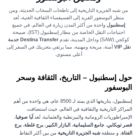
من شبه الجزيرة التاريخية إلى ناطحات السحاب الحديثة، ومن
منظر البوسفور الفريد إلى الفسيفساء الثقافية الغنية، تُعد
إسطنبول
واحدة من أكثر المدن زيارة في العالم. في جميع
احتياجات النقل الخاصة من مطار إسطنبول (IST)، صبيحة
كوكجن (SAW) وداخل المدينة، تقدم
Destina Transfer
خدمة
نقل VIP
آمنة، مريحة ومهنية، مما يرتقي بتجربتك في السفر إلى
أعلى مستوى.
حول إسطنبول – التاريخ، الثقافة وسحر
البوسفور
إسطنبول، بتاريخها الذي يمتد لـ 8500 عام، هي واحدة من أهم
المراكز التاريخية والثقافية في العالم، حيث استضافت
الإمبراطوريات الرومانية والبيزنطية والعثمانية. تُعد
آيا صوفيا
،
قصر توبكابي
،
جامع السليمانية
،
البازار الكبير
،
برج غلطة
،
برج
الفتاة
، و منطقة
شبه الجزيرة التاريخية
من بين أكثر النقاط