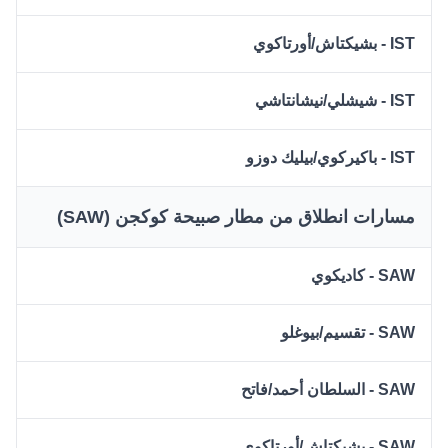
IST - بشيكتاش/أورتاكوي
IST - شيشلي/نيشانتاشي
IST - باكيركوي/بيليك دوزو
مسارات انطلاق من مطار صبيحة كوكجن (SAW)
SAW - كاديكوي
SAW - تقسيم/بيوغلو
SAW - السلطان أحمد/فاتح
SAW - بشيكتاش/أورتاكوي