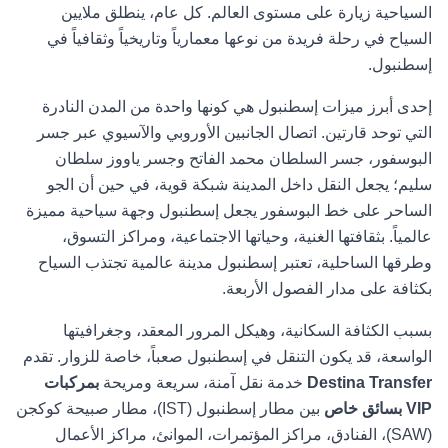
السياحية زيارة على مستوى العالم. كل عام، ينطلق ملايين
السياح في رحلة فريدة من نوعها معمارياً وتاريخياً وثقافياً في
إسطنبول.
إحدى أبرز ميزات إسطنبول هي كونها واحدة من المدن النادرة
التي توحد قارتين. اتصال الجانبين الأوروبي والآسيوي عبر جسر
البوسفور، جسر السلطان محمد الفاتح وجسر ياووز سلطان
سليم؛ يجعل النقل داخل المدينة شبكة قوية، في حين أن الجو
الساحر على خط البوسفور يجعل إسطنبول وجهة سياحية مميزة
عالمياً. بثقافتها الغنية، وحياتها الاجتماعية، ومراكز التسوق،
وطرقها الساحلية، تعتبر إسطنبول مدينة عالمية تجتذب السياح
بكثافة على مدار الفصول الأربعة.
بسبب الكثافة السكانية، وهيكل المرور المعقد، وجغرافيتها
الواسعة، قد يكون التنقل في إسطنبول صعباً، خاصة للزوار. تقدم
Destina Transfer
خدمة نقل آمنة، سريعة ومريحة
بمركبات
VIP بسائق خاص
بين مطار إسطنبول (IST)، مطار صبيحة كوكجن
(SAW)، الفنادق، مراكز المؤتمرات، الموانئ، مراكز الأعمال