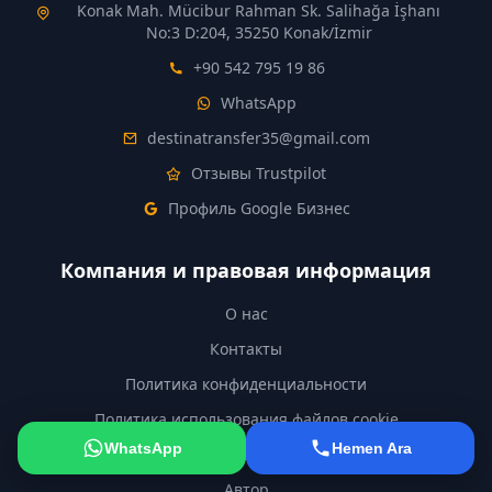
Konak Mah. Mücibur Rahman Sk. Salihağa İşhanı
No:3 D:204, 35250 Konak/İzmir
+90 542 795 19 86
WhatsApp
destinatransfer35@gmail.com
Отзывы Trustpilot
Профиль Google Бизнес
Компания и правовая информация
О нас
Контакты
Политика конфиденциальности
Политика использования файлов cookie
WhatsApp
Hemen Ara
Бронирование, отмена и возврат
Автор