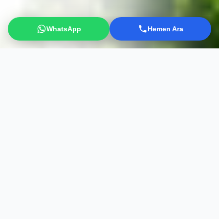
WhatsApp
Hemen Ara
L'Incantevole Storia di Şirince
Situato nel distretto di Selçuk a Smirne, Şirince è uno dei
villaggi più belli della Regione Egea. Questo villaggio, un
tempo abitato da Greci, fu popolato da Turchi provenienti
da Salonicco e dintorni dopo lo scambio di popolazioni del
1923.