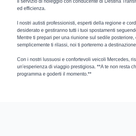
Il servizio di noleggio con conducente di Destina Transfe
ed efficienza.
I nostri autisti professionisti, esperti della regione e cor
desiderato e gestiranno tutti i tuoi spostamenti seguen
Mentre ti prepari per una riunione sul sedile posteriore, c
semplicemente ti rilassi, noi ti porteremo a destinazione
Con i nostri lussuosi e confortevoli veicoli Mercedes, ri
un'esperienza di viaggio prestigiosa. **A te non resta ch
programma e goderti il momento.**