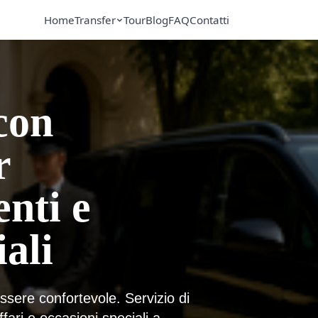
Home
Transfer
Tour
Blog
FAQ
Contatti
con
r
nti e
ali
essere confortevole. Servizio di