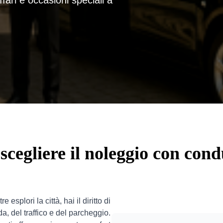
ffari e occasioni speciali a
scegliere il noleggio con con
 esplori la città, hai il diritto di
da, del traffico e del parcheggio.