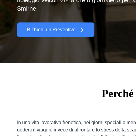
noleggio veicoli VIP a ore o giornaliero per a
Smirne.
Richiedi un Preventivo
Perché 
In una vita lavorativa frenetica, nei giorni speciali o mentre
goderti il viaggio invece di affrontare lo stress della stra