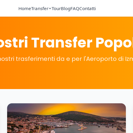
Home
Transfer
Tour
Blog
FAQ
Contatti
ostri Transfer Popo
nostri trasferimenti da e per l'Aeroporto di Iz