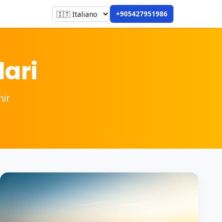
+905427951986
lari
mir