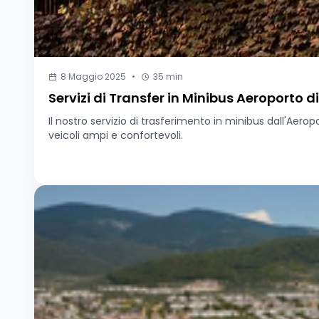
8 Maggio 2025
•
35 min
Servizi di Transfer in Minibus Aeroporto d
Il nostro servizio di trasferimento in minibus dall'Aero
veicoli ampi e confortevoli.