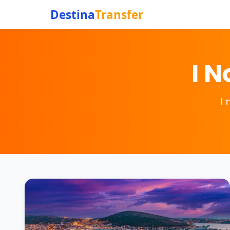
Destina
Transfer
I N
I 