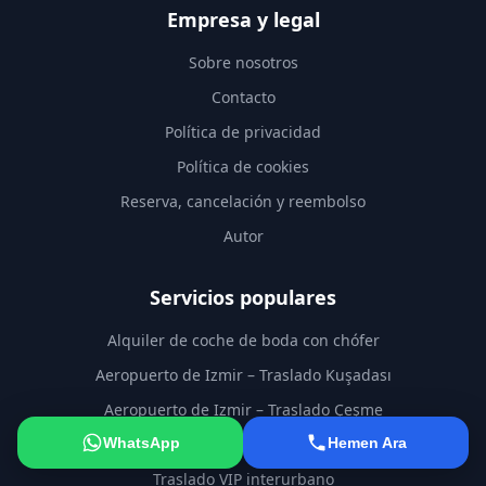
Empresa y legal
Sobre nosotros
Contacto
Política de privacidad
Política de cookies
Reserva, cancelación y reembolso
Autor
Servicios populares
Alquiler de coche de boda con chófer
Aeropuerto de Izmir – Traslado Kuşadası
Aeropuerto de Izmir – Traslado Çeşme
Aeropuerto de Izmir – Traslado Bodrum
WhatsApp
Hemen Ara
Traslado VIP interurbano