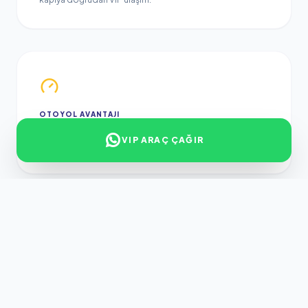
OTOYOL AVANTAJI
Buca-Çeşme otoyol girişine yakınlık sayesinde İzmir'in
VIP ARAÇ ÇAĞIR
en hızlı transfer rotası.
BUCA - ÇEŞME BAĞLANTILARI