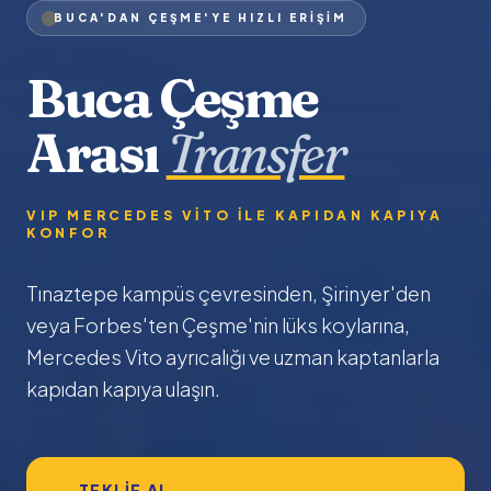
BUCA'DAN ÇEŞME'YE HIZLI ERIŞIM
Buca Çeşme
Arası
Transfer
VIP MERCEDES VITO ILE KAPIDAN KAPIYA
KONFOR
Tınaztepe kampüs çevresinden, Şirinyer'den
veya Forbes'ten Çeşme'nin lüks koylarına,
Mercedes Vito ayrıcalığı ve uzman kaptanlarla
kapıdan kapıya ulaşın.
TEKLIF AL