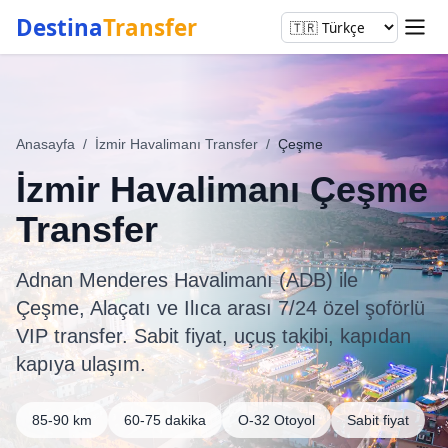
Destina
Transfer
Anasayfa
/
İzmir Havalimanı Transfer
/
Çeşme
İzmir Havalimanı Çeşme
Transfer
Adnan Menderes Havalimanı (ADB) ile
Çeşme, Alaçatı ve Ilıca arası 7/24 özel şoförlü
VIP transfer. Sabit fiyat, uçuş takibi, kapıdan
kapıya ulaşım.
85-90 km
60-75 dakika
O-32 Otoyol
Sabit fiyat