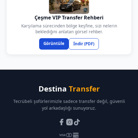
Çeşme VIP Transfer Rehberi
Karşılama sürecinden bölge keşfine, sizi nelerin
beklediğini anlatan görsel rehber.
Görüntüle
İndir (PDF)
Destina
Transfer
Tecrübeli şoförlerimizle sadece transfer değil, güvenli
yol arkadaşlığı sunuyoruz.