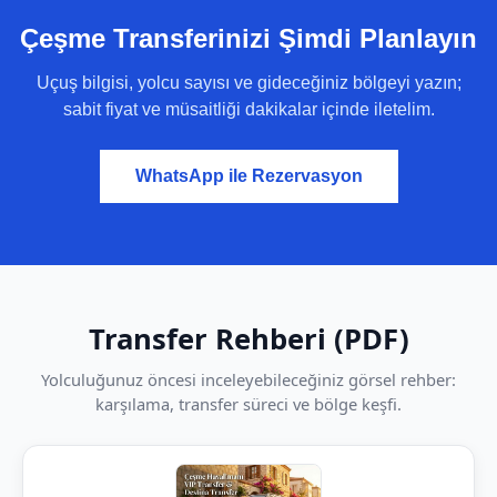
Çeşme Transferinizi Şimdi Planlayın
Uçuş bilgisi, yolcu sayısı ve gideceğiniz bölgeyi yazın;
sabit fiyat ve müsaitliği dakikalar içinde iletelim.
WhatsApp ile Rezervasyon
Transfer Rehberi (PDF)
Yolculuğunuz öncesi inceleyebileceğiniz görsel rehber:
karşılama, transfer süreci ve bölge keşfi.