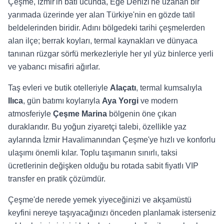
Çeşme, İzmir'in batı ucunda, Ege Denizi'ne uzanan bir
yarımada üzerinde yer alan Türkiye'nin en gözde tatil
beldelerinden biridir. Adını bölgedeki tarihi çeşmelerden
alan ilçe; berrak koyları, termal kaynakları ve dünyaca
tanınan rüzgar sörfü merkezleriyle her yıl yüz binlerce yerli
ve yabancı misafiri ağırlar.
Taş evleri ve butik otelleriyle
Alaçatı
, termal kumsalıyla
Ilıca
, gün batımı koylarıyla
Aya Yorgi
ve modern
atmosferiyle
Çeşme Marina
bölgenin öne çıkan
duraklarıdır. Bu yoğun ziyaretçi talebi, özellikle yaz
aylarında İzmir Havalimanından Çeşme'ye hızlı ve konforlu
ulaşımı önemli kılar. Toplu taşımanın sınırlı, taksi
ücretlerinin değişken olduğu bu rotada sabit fiyatlı VIP
transfer en pratik çözümdür.
Çeşme'de nerede yemek yiyeceğinizi ve akşamüstü
keyfini nereye taşıyacağınızı önceden planlamak isterseniz