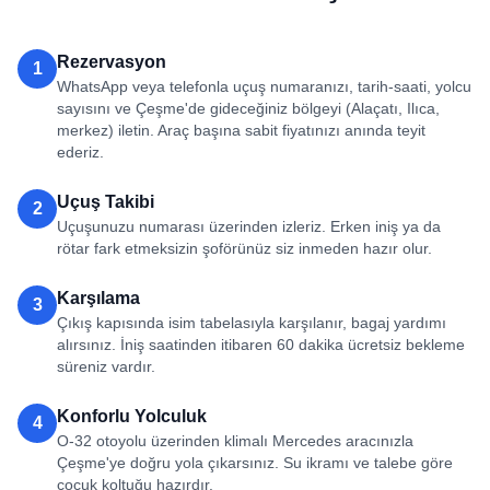
Rezervasyon
1
WhatsApp veya telefonla uçuş numaranızı, tarih-saati, yolcu
sayısını ve Çeşme'de gideceğiniz bölgeyi (Alaçatı, Ilıca,
merkez) iletin. Araç başına sabit fiyatınızı anında teyit
ederiz.
Uçuş Takibi
2
Uçuşunuzu numarası üzerinden izleriz. Erken iniş ya da
rötar fark etmeksizin şoförünüz siz inmeden hazır olur.
Karşılama
3
Çıkış kapısında isim tabelasıyla karşılanır, bagaj yardımı
alırsınız. İniş saatinden itibaren 60 dakika ücretsiz bekleme
süreniz vardır.
Konforlu Yolculuk
4
O-32 otoyolu üzerinden klimalı Mercedes aracınızla
Çeşme'ye doğru yola çıkarsınız. Su ikramı ve talebe göre
çocuk koltuğu hazırdır.