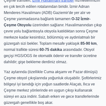
Çeşme transferi,
İzmir Havalimanı transfer
hizmetlerimizin
en çok tercih edilen rotalarından biridir. İzmir Adnan
Menderes Havalimanı (ADB) Gaziemir'de yer alır ve
Çeşme yarımadasına bağlantı tamamen
O-32 İzmir-
Çeşme Otoyolu
üzerinden sağlanır. Havalimanından çıkıp
çevre yolu bağlantısıyla otoyola katıldıktan sonra Çeşme
merkeze kadar kesintisiz, bölünmüş ve aydınlatmalı bir
güzergah sizi bekler. Toplam mesafe yaklaşık
85-90 km
,
normal trafikte süresi
60-75 dakika
arasındadır. Otoyol
geçişi HGS/OGS ile otomatik ödenir ve transfer ücretine
dahildir; gişe bekleme derdiniz olmaz.
Yaz aylarında (özellikle Cuma akşamı ve Pazar dönüşü)
Çeşme otoyol çıkışlarında yoğunluk oluşabilir. Şoförlerimiz
bölgeyi iyi tanıdığı için yoğun saatlerde Alaçatı, Ilıca ve
Çeşme merkez yönlerinde en uygun çıkışı kullanarak
süreyi en aza indirir. Sabah erken ve gece transferlerinde
güzergah genellikle boş akar.