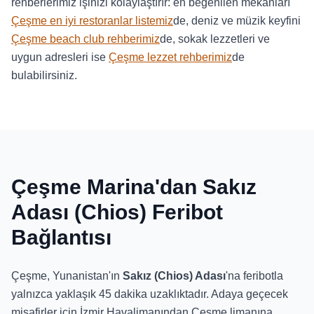
rehberlerimiz işinizi kolaylaştırır: en beğenilen mekanları
Çeşme en iyi restoranlar listemiz
de, deniz ve müzik keyfini
Çeşme beach club rehberimiz
de, sokak lezzetleri ve
uygun adresleri ise
Çeşme lezzet rehberimiz
de
bulabilirsiniz.
Çeşme Marina'dan Sakız
Adası (Chios) Feribot
Bağlantısı
Çeşme, Yunanistan'ın
Sakız (Chios) Adası
'na feribotla
yalnızca yaklaşık 45 dakika uzaklıktadır. Adaya geçecek
misafirler için İzmir Havalimanından Çeşme limanına,