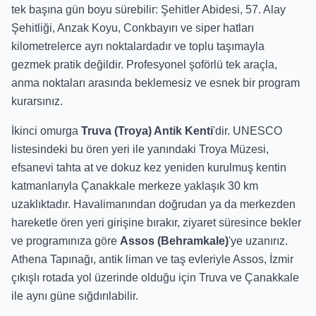
tek başına gün boyu sürebilir: Şehitler Abidesi, 57. Alay
Şehitliği, Anzak Koyu, Conkbayırı ve siper hatları
kilometrelerce ayrı noktalardadır ve toplu taşımayla
gezmek pratik değildir. Profesyonel şoförlü tek araçla,
anma noktaları arasında beklemesiz ve esnek bir program
kurarsınız.
İkinci omurga
Truva (Troya) Antik Kenti
'dir. UNESCO
listesindeki bu ören yeri ile yanındaki Troya Müzesi,
efsanevi tahta at ve dokuz kez yeniden kurulmuş kentin
katmanlarıyla Çanakkale merkeze yaklaşık 30 km
uzaklıktadır. Havalimanından doğrudan ya da merkezden
hareketle ören yeri girişine bırakır, ziyaret süresince bekler
ve programınıza göre
Assos (Behramkale)
'ye uzanırız.
Athena Tapınağı, antik liman ve taş evleriyle Assos, İzmir
çıkışlı rotada yol üzerinde olduğu için Truva ve Çanakkale
ile aynı güne sığdırılabilir.