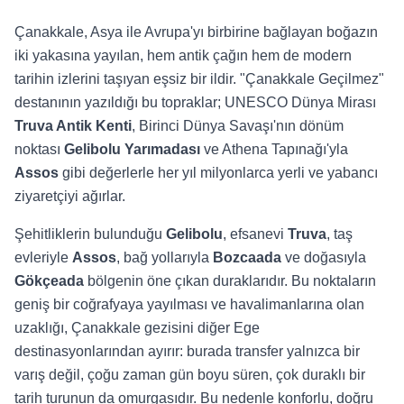
Çanakkale, Asya ile Avrupa'yı birbirine bağlayan boğazın
iki yakasına yayılan, hem antik çağın hem de modern
tarihin izlerini taşıyan eşsiz bir ildir. "Çanakkale Geçilmez"
destanının yazıldığı bu topraklar; UNESCO Dünya Mirası
Truva Antik Kenti
, Birinci Dünya Savaşı'nın dönüm
noktası
Gelibolu Yarımadası
ve Athena Tapınağı'yla
Assos
gibi değerlerle her yıl milyonlarca yerli ve yabancı
ziyaretçiyi ağırlar.
Şehitliklerin bulunduğu
Gelibolu
, efsanevi
Truva
, taş
evleriyle
Assos
, bağ yollarıyla
Bozcaada
ve doğasıyla
Gökçeada
bölgenin öne çıkan duraklarıdır. Bu noktaların
geniş bir coğrafyaya yayılması ve havalimanlarına olan
uzaklığı, Çanakkale gezisini diğer Ege
destinasyonlarından ayırır: burada transfer yalnızca bir
varış değil, çoğu zaman gün boyu süren, çok duraklı bir
tarih turunun da omurgasıdır. Bu nedenle konforlu, doğru