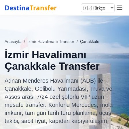
Destina
Transfer
Anasayfa
/
İzmir Havalimanı Transfer
/
Çanakkale
İzmir Havalimanı
Çanakkale Transfer
Adnan Menderes Havalimanı (ADB) ile
Çanakkale, Gelibolu Yarımadası, Truva ve
Assos arası 7/24 özel şoförlü VIP uzun
mesafe transfer. Konforlu Mercedes, mola
imkanı, tam gün tarih turu planlama, uçuş
takibi, sabit fiyat, kapıdan kapıya ulaşım.