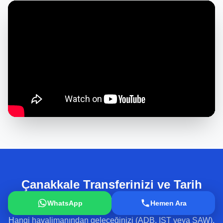
Çanakkale Transferinizi ve Tarih
Turunuzu Şimdi Planlayın
WhatsApp
Hemen Ara
Hangi havalimanından geleceğinizi (ADB, IST veya SAW),