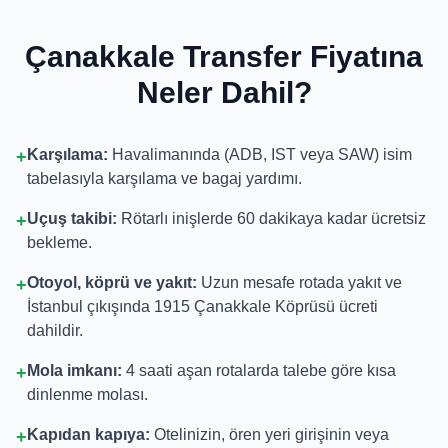
Çanakkale Transfer Fiyatına
Neler Dahil?
Karşılama:
Havalimanında (ADB, IST veya SAW) isim
+
tabelasıyla karşılama ve bagaj yardımı.
Uçuş takibi:
Rötarlı inişlerde 60 dakikaya kadar ücretsiz
+
bekleme.
Otoyol, köprü ve yakıt:
Uzun mesafe rotada yakıt ve
+
İstanbul çıkışında 1915 Çanakkale Köprüsü ücreti
dahildir.
Mola imkanı:
4 saati aşan rotalarda talebe göre kısa
+
dinlenme molası.
Kapıdan kapıya:
Otelinizin, ören yeri girişinin veya
+