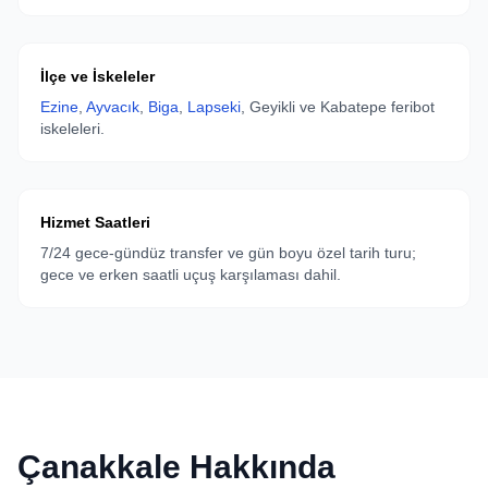
İlçe ve İskeleler
Ezine
,
Ayvacık
,
Biga
,
Lapseki
, Geyikli ve Kabatepe feribot
iskeleleri.
Hizmet Saatleri
7/24 gece-gündüz transfer ve gün boyu özel tarih turu;
gece ve erken saatli uçuş karşılaması dahil.
Çanakkale Hakkında