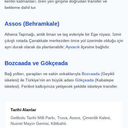
kentin katmanları; ören yeri girişine doğrudan transfer ve
bekleme dahil tur.
Assos (Behramkale)
Athena Tapınağı, antik liman ve taş evleriyle bir Ege rüyası. İzmir
çıkışlı rotada Çanakkale merkezden önce yol üzerinde olduğu için
ayrı durak olarak da planlanabilir;
Ayvacık
ilçesine bağlıdır.
Bozcaada ve Gökçeada
Bağ yolları, şarapları ve sakin sokaklarıyla
Bozcaada
(Geyikli
iskelesi) ile Türkiye'nin en büyük adası
Gökçeada
(Kabatepe
iskelesi). Feribot kalkışınıza yetişecek şekilde iskeleye transfer.
Tarihi Alanlar
Gelibolu Tarihi Milli Parkı, Truva, Assos, Çimenlik Kalesi,
Nusret Mayın Gemisi, Kilitbahir.