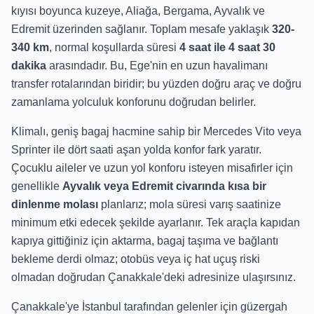
kıyısı boyunca kuzeye, Aliağa, Bergama, Ayvalık ve
Edremit üzerinden sağlanır. Toplam mesafe yaklaşık
320-
340 km
, normal koşullarda süresi
4 saat ile 4 saat 30
dakika
arasındadır. Bu, Ege'nin en uzun havalimanı
transfer rotalarından biridir; bu yüzden doğru araç ve doğru
zamanlama yolculuk konforunu doğrudan belirler.
Klimalı, geniş bagaj hacmine sahip bir Mercedes Vito veya
Sprinter ile dört saati aşan yolda konfor fark yaratır.
Çocuklu aileler ve uzun yol konforu isteyen misafirler için
genellikle
Ayvalık veya Edremit civarında kısa bir
dinlenme molası
planlarız; mola süresi varış saatinize
minimum etki edecek şekilde ayarlanır. Tek araçla kapıdan
kapıya gittiğiniz için aktarma, bagaj taşıma ve bağlantı
bekleme derdi olmaz; otobüs veya iç hat uçuş riski
olmadan doğrudan Çanakkale'deki adresinize ulaşırsınız.
Çanakkale'ye İstanbul tarafından gelenler için güzergah