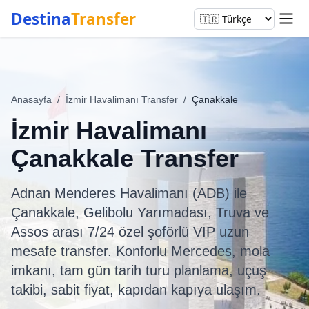
Destina
Transfer
Anasayfa
/
İzmir Havalimanı Transfer
/
Çanakkale
İzmir Havalimanı
Çanakkale Transfer
Adnan Menderes Havalimanı (ADB) ile
Çanakkale, Gelibolu Yarımadası, Truva ve
Assos arası 7/24 özel şoförlü VIP uzun
mesafe transfer. Konforlu Mercedes, mola
imkanı, tam gün tarih turu planlama, uçuş
takibi, sabit fiyat, kapıdan kapıya ulaşım.