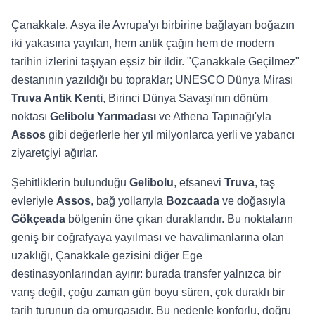
Çanakkale, Asya ile Avrupa'yı birbirine bağlayan boğazın
iki yakasına yayılan, hem antik çağın hem de modern
tarihin izlerini taşıyan eşsiz bir ildir. "Çanakkale Geçilmez"
destanının yazıldığı bu topraklar; UNESCO Dünya Mirası
Truva Antik Kenti
, Birinci Dünya Savaşı'nın dönüm
noktası
Gelibolu Yarımadası
ve Athena Tapınağı'yla
Assos
gibi değerlerle her yıl milyonlarca yerli ve yabancı
ziyaretçiyi ağırlar.
Şehitliklerin bulunduğu
Gelibolu
, efsanevi
Truva
, taş
evleriyle
Assos
, bağ yollarıyla
Bozcaada
ve doğasıyla
Gökçeada
bölgenin öne çıkan duraklarıdır. Bu noktaların
geniş bir coğrafyaya yayılması ve havalimanlarına olan
uzaklığı, Çanakkale gezisini diğer Ege
destinasyonlarından ayırır: burada transfer yalnızca bir
varış değil, çoğu zaman gün boyu süren, çok duraklı bir
tarih turunun da omurgasıdır. Bu nedenle konforlu, doğru