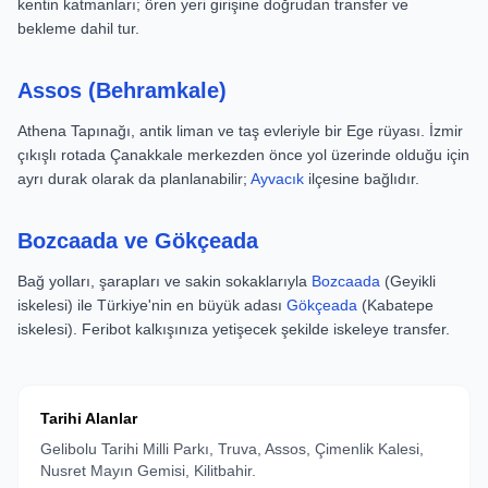
kentin katmanları; ören yeri girişine doğrudan transfer ve
bekleme dahil tur.
Assos (Behramkale)
Athena Tapınağı, antik liman ve taş evleriyle bir Ege rüyası. İzmir
çıkışlı rotada Çanakkale merkezden önce yol üzerinde olduğu için
ayrı durak olarak da planlanabilir;
Ayvacık
ilçesine bağlıdır.
Bozcaada ve Gökçeada
Bağ yolları, şarapları ve sakin sokaklarıyla
Bozcaada
(Geyikli
iskelesi) ile Türkiye'nin en büyük adası
Gökçeada
(Kabatepe
iskelesi). Feribot kalkışınıza yetişecek şekilde iskeleye transfer.
Tarihi Alanlar
Gelibolu Tarihi Milli Parkı, Truva, Assos, Çimenlik Kalesi,
Nusret Mayın Gemisi, Kilitbahir.