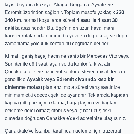
kıyısı boyunca kuzeye, Aliağa, Bergama, Ayvalık ve
Edremit üzerinden sağlanır. Toplam mesafe yaklaşık
320-
340 km
, normal koşullarda süresi
4 saat ile 4 saat 30
dakika
arasındadır. Bu, Ege'nin en uzun havalimanı
transfer rotalarından biridir; bu yüzden doğru araç ve doğru
zamanlama yolculuk konforunu doğrudan belirler.
Klimalı, geniş bagaj hacmine sahip bir Mercedes Vito veya
Sprinter ile dört saati aşan yolda konfor fark yaratır.
Çocuklu aileler ve uzun yol konforu isteyen misafirler için
genellikle
Ayvalık veya Edremit civarında kısa bir
dinlenme molası
planlarız; mola süresi varış saatinize
minimum etki edecek şekilde ayarlanır. Tek araçla kapıdan
kapıya gittiğiniz için aktarma, bagaj taşıma ve bağlantı
bekleme derdi olmaz; otobüs veya iç hat uçuş riski
olmadan doğrudan Çanakkale'deki adresinize ulaşırsınız.
Çanakkale'ye İstanbul tarafından gelenler için güzergah