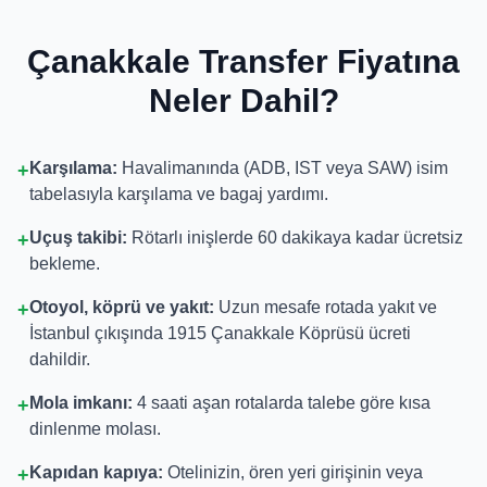
Çanakkale Transfer Fiyatına
Neler Dahil?
Karşılama:
Havalimanında (ADB, IST veya SAW) isim
+
tabelasıyla karşılama ve bagaj yardımı.
Uçuş takibi:
Rötarlı inişlerde 60 dakikaya kadar ücretsiz
+
bekleme.
Otoyol, köprü ve yakıt:
Uzun mesafe rotada yakıt ve
+
İstanbul çıkışında 1915 Çanakkale Köprüsü ücreti
dahildir.
Mola imkanı:
4 saati aşan rotalarda talebe göre kısa
+
dinlenme molası.
Kapıdan kapıya:
Otelinizin, ören yeri girişinin veya
+