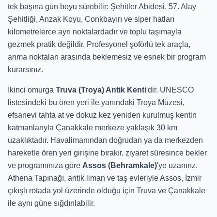
tek başına gün boyu sürebilir: Şehitler Abidesi, 57. Alay
Şehitliği, Anzak Koyu, Conkbayırı ve siper hatları
kilometrelerce ayrı noktalardadır ve toplu taşımayla
gezmek pratik değildir. Profesyonel şoförlü tek araçla,
anma noktaları arasında beklemesiz ve esnek bir program
kurarsınız.
İkinci omurga
Truva (Troya) Antik Kenti
'dir. UNESCO
listesindeki bu ören yeri ile yanındaki Troya Müzesi,
efsanevi tahta at ve dokuz kez yeniden kurulmuş kentin
katmanlarıyla Çanakkale merkeze yaklaşık 30 km
uzaklıktadır. Havalimanından doğrudan ya da merkezden
hareketle ören yeri girişine bırakır, ziyaret süresince bekler
ve programınıza göre
Assos (Behramkale)
'ye uzanırız.
Athena Tapınağı, antik liman ve taş evleriyle Assos, İzmir
çıkışlı rotada yol üzerinde olduğu için Truva ve Çanakkale
ile aynı güne sığdırılabilir.