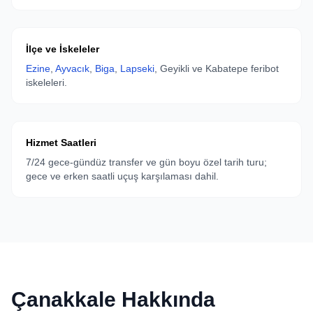
İlçe ve İskeleler
Ezine
,
Ayvacık
,
Biga
,
Lapseki
, Geyikli ve Kabatepe feribot
iskeleleri.
Hizmet Saatleri
7/24 gece-gündüz transfer ve gün boyu özel tarih turu;
gece ve erken saatli uçuş karşılaması dahil.
Çanakkale Hakkında