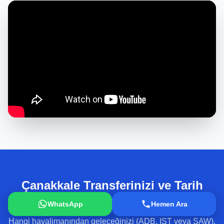
Çanakkale Transferinizi ve Tarih
Turunuzu Şimdi Planlayın
WhatsApp
Hemen Ara
Hangi havalimanından geleceğinizi (ADB, IST veya SAW),