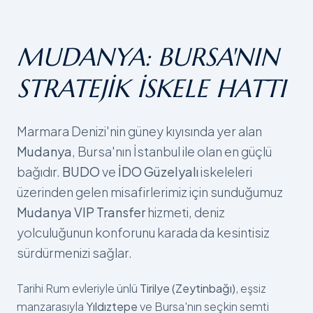
MUDANYA: BURSA'NIN
STRATEJIK İSKELE HATTI
Marmara Denizi'nin güney kıyısında yer alan
Mudanya
, Bursa'nın İstanbul ile olan en güçlü
bağıdır.
BUDO
ve
İDO Güzelyalı
iskeleleri
üzerinden gelen misafirlerimiz için sunduğumuz
Mudanya VIP Transfer
hizmeti, deniz
yolculuğunun konforunu karada da kesintisiz
sürdürmenizi sağlar.
Tarihi Rum evleriyle ünlü
Tirilye (Zeytinbağı)
, eşsiz
manzarasıyla
Yıldıztepe
ve Bursa'nın seçkin semti