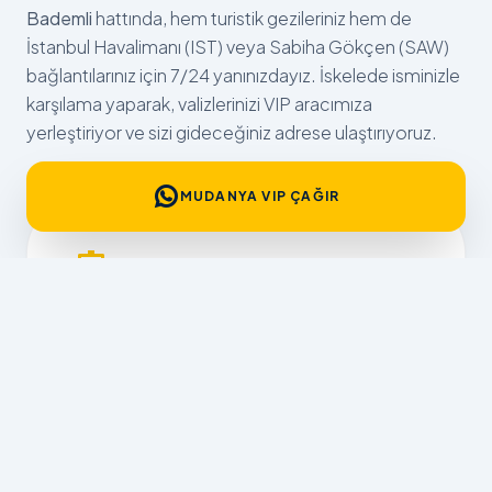
Bademli
hattında, hem turistik gezileriniz hem de
İstanbul Havalimanı (IST) veya Sabiha Gökçen (SAW)
bağlantılarınız için 7/24 yanınızdayız. İskelede isminizle
karşılama yaparak, valizlerinizi VIP aracımıza
yerleştiriyor ve sizi gideceğiniz adrese ulaştırıyoruz.
MUDANYA VIP ÇAĞIR
İSKELE SENKRONIZASYONU
Deniz otobüsü saatlerinize tam uyumlu, iskele
çıkışında beklemesiz transfer garantisi.