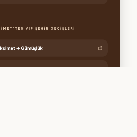
SIMET'TEN VIP ŞEHIR GEÇIŞLERI
ksimet ➔ Gümüşlük
ksimet ➔ Turgutreis Marina
ksimet ➔ Bodrum Merkez
ksimet ➔ Yalıkavak Marina
ksimet ➔ Bitez & Ortakent