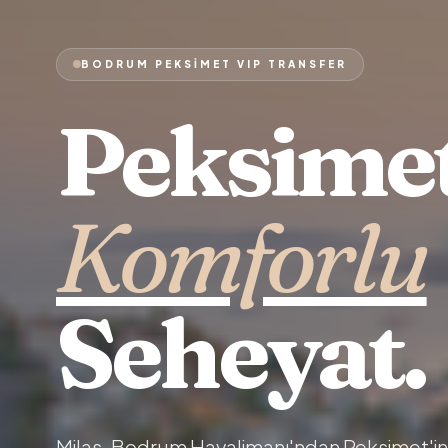
BODRUM PEKSIMET VIP TRANSFER
Peksimet
Komforlu
Seheyat.
Milas-Bodrum Havalimanı'ndan Peksimet'in 