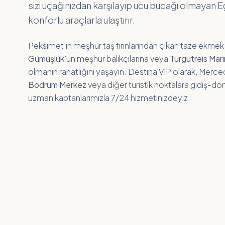
sizi uçağınızdan karşılayıp ucu bucağı olmayan 
konforlu araçlarla ulaştırır.
Peksimet'in meşhur taş fırınlarından çıkan taze ekmek
Gümüşlük
'ün meşhur balıkçılarına veya
Turgutreis Mar
olmanın rahatlığını yaşayın. Destina VIP olarak, Merce
Bodrum Merkez
veya diğer turistik noktalara gidiş-dö
uzman kaptanlarımızla 7/24 hizmetinizdeyiz.
KÜLTÜREL MIRAS
Yel değirmenleri ve tarihi köy evlerine adrese
teslim VIP ulaşım seçenekleri.