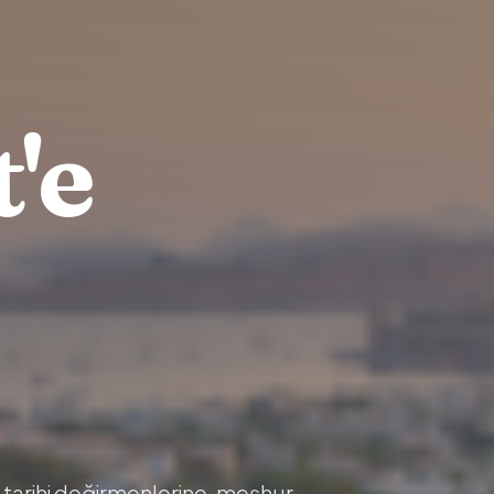
'e
tarihi değirmenlerine, meşhur