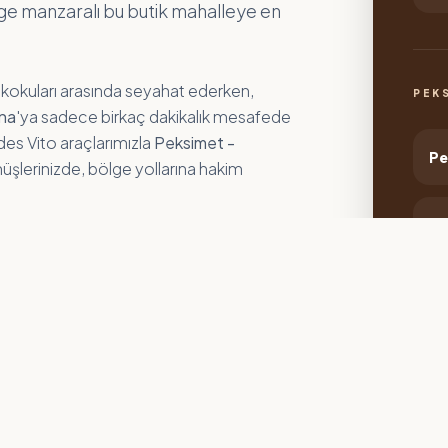
Ege manzaralı bu butik mahalleye en
 kokuları arasında seyahat ederken,
PEK
ina
'ya sadece birkaç dakikalık mesafede
des Vito araçlarımızla
Peksimet -
Pe
nüşlerinizde, bölge yollarına hakim
Pe
Pe
KADIKALESI SERVISI
Pe
Peksimet'in sahil kesimi Kadıkalesi'ndeki
lüks otel ve yazlıklara doğrudan erişim.
Pe