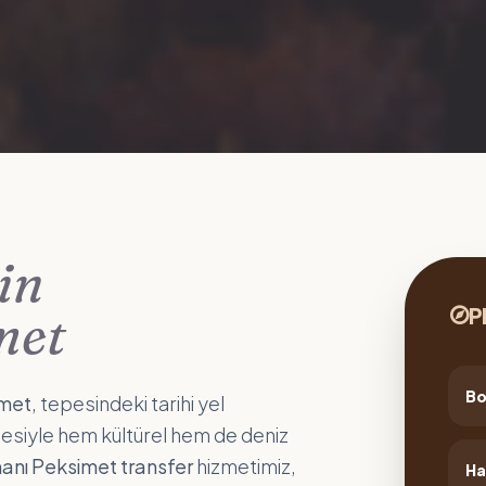
in
P
met
Bo
met
, tepesindeki tarihi yel
esiyle hem kültürel hem de deniz
nı Peksimet transfer
hizmetimiz,
Ha