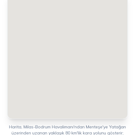
Harita, Milas-Bodrum Havalimanı'ndan Menteşe'ye Yatağan
üzerinden uzanan yaklaşık 80 km'lik kara yolunu gösterir;