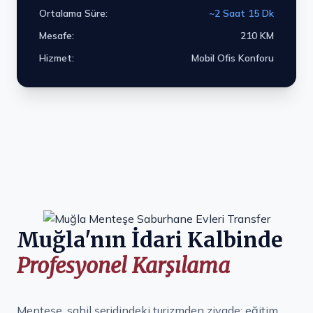
Ortalama Süre:
~2 Saat 15 Dk
Mesafe:
210 KM
Hizmet:
Mobil Ofis Konforu
Muğla'nın İdari Kalbinde
Profesyonel Karşılama
Menteşe, sahil şeridindeki turizmden ziyade; eğitim,