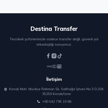
Destina
Transfer
Tecrübeli şoförlerimizle sadece transfer değil, güvenli yol
arkadaşlığı sunuyoruz.
İletişim
Konak Mah. Mücibur Rahman Sk. Salihağa İşhanı No:3 D:204,
35250 Konak/İzmir
+90 542 795 19 86