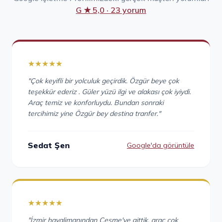
G ★ 5,0 · 23 yorum
★★★★★
"Çok keyifli bir yolculuk geçirdik. Özgür beye çok
teşekkür ederiz . Güler yüzü ilgi ve alakası çok iyiydi.
Araç temiz ve konforluydu. Bundan sonraki
tercihimiz yine Özgür bey destina tranfer."
Sedat Şen
Google'da görüntüle
★★★★★
"İzmir havalimanından Çeşme'ye gittik, araç çok