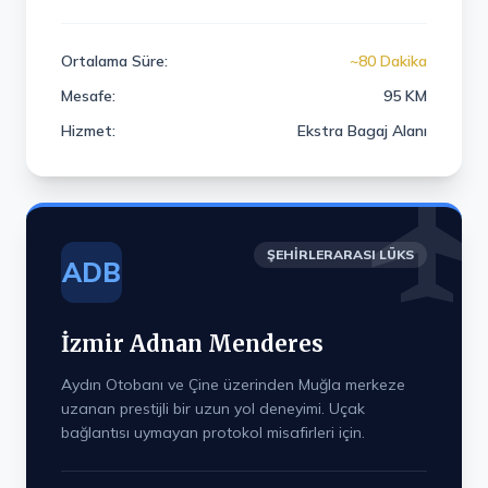
Ortalama Süre:
~80 Dakika
Mesafe:
95 KM
Hizmet:
Ekstra Bagaj Alanı
ŞEHIRLERARASI LÜKS
ADB
İzmir Adnan Menderes
Aydın Otobanı ve Çine üzerinden Muğla merkeze
uzanan prestijli bir uzun yol deneyimi. Uçak
bağlantısı uymayan protokol misafirleri için.