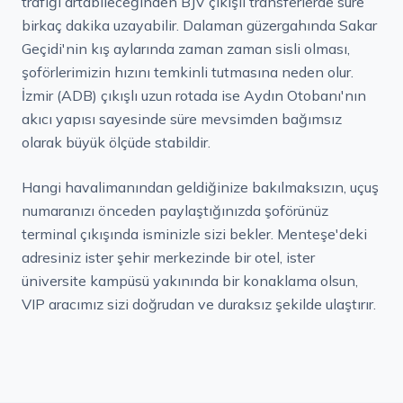
trafiği artabileceğinden BJV çıkışlı transferlerde süre
birkaç dakika uzayabilir. Dalaman güzergahında Sakar
Geçidi'nin kış aylarında zaman zaman sisli olması,
şoförlerimizin hızını temkinli tutmasına neden olur.
İzmir (ADB) çıkışlı uzun rotada ise Aydın Otobanı'nın
akıcı yapısı sayesinde süre mevsimden bağımsız
olarak büyük ölçüde stabildir.
Hangi havalimanından geldiğinize bakılmaksızın, uçuş
numaranızı önceden paylaştığınızda şoförünüz
terminal çıkışında isminizle sizi bekler. Menteşe'deki
adresiniz ister şehir merkezinde bir otel, ister
üniversite kampüsü yakınında bir konaklama olsun,
VIP aracımız sizi doğrudan ve duraksız şekilde ulaştırır.