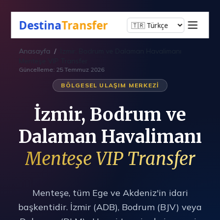
Destina
Transfer
Anasayfa
/
İzmir, Bodrum ve Dalaman Havalimanı
Menteşe VIP Transfer
Güncelleme: 25 Temmuz 2026
BÖLGESEL ULAŞIM MERKEZI
İzmir, Bodrum ve
Dalaman Havalimanı
Menteşe VIP Transfer
Menteşe, tüm Ege ve Akdeniz'in idari
başkentidir. İzmir (ADB), Bodrum (BJV) veya