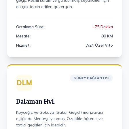
geçiş. Resmi kurum ve günübirlik iş seyahatleri için
en çok tercih edilen güzergah.
Ortalama Süre:
~75 Dakika
Mesafe:
80 KM
Hizmet:
7/24 Özel Vito
GÜNEY BAĞLANTISI
DLM
Dalaman Hvl.
Köyceğiz ve Gökova (Sakar Geçidi) manzarası
eşliğinde Menteşe'ye varış. Özellikle öğrenci ve
tatilci geçişleri için idealdir.