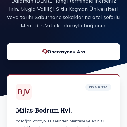
Dalaman (DLM)... Hangi terminale inerseniz
inin, Muğla Valiliği, Sıtkı Koçman Üniversitesi
veya tarihi Saburhane sokaklarına özel şoförlü
Mercedes Vito konforuyla bağlanın.
Operasyonu Ara
KISA ROTA
BJV
Milas-Bodrum Hvl.
Yatağan karayolu üzerinden Menteşe'ye en hızlı