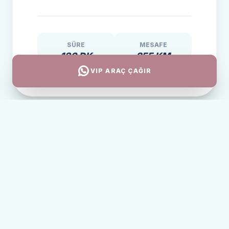
SÜRE
MESAFE
180 DK
255 KM
VIP ARAÇ ÇAĞIR
ALTERNATIF TRANSFER
Bodrum BJV Hattı
Manyas ile Bodrum Havalimanı arası yaklaşık