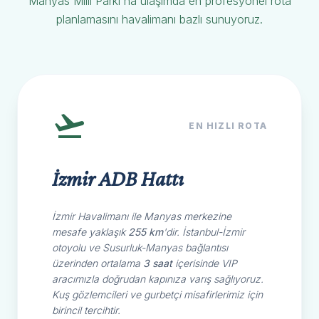
Manyas Milli Parkı'na ulaşımda en profesyonel rota
planlamasını havalimanı bazlı sunuyoruz.
EN HIZLI ROTA
İzmir ADB Hattı
İzmir Havalimanı ile Manyas merkezine
mesafe yaklaşık
255 km
'dir. İstanbul-İzmir
otoyolu ve Susurluk-Manyas bağlantısı
üzerinden ortalama
3 saat
içerisinde VIP
aracımızla doğrudan kapınıza varış sağlıyoruz.
Kuş gözlemcileri ve gurbetçi misafirlerimiz için
birincil tercihtir.