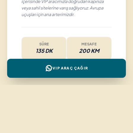
içerisinde VIP aracımızla doğrudan kapınıza
veya sahil sitelerine varış sağlıyoruz. Avrupa
uçuşları için ana arterimizdir.
SÜRE
MESAFE
135 DK
200 KM
VIP ARAÇ ÇAĞIR
ALTERNATIF EGE TURU