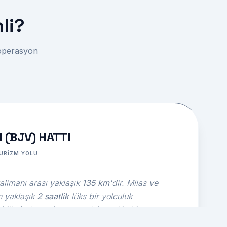
li?
 operasyon
(BJV) HATTI
URIZM YOLU
limanı arası yaklaşık
135 km
'dir. Milas ve
n yaklaşık
2 saatlik
lüks bir yolculuk
illerinden gelen veya daha sakin bir
n konuklarımız için mükemmeldir.