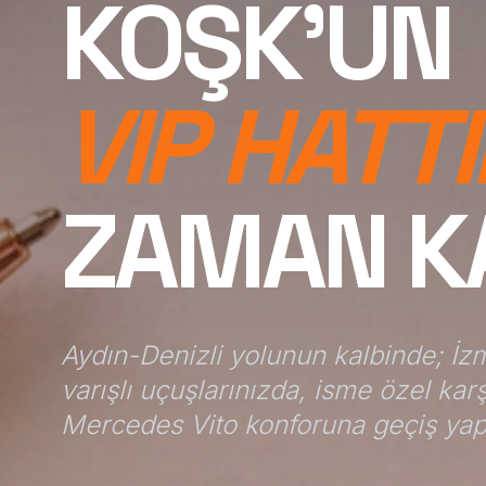
KÖŞK'ÜN
VIP HATT
ZAMAN K
Aydın-Denizli yolunun kalbinde; İ
varışlı uçuşlarınızda, isme özel karş
Mercedes Vito konforuna geçiş yap