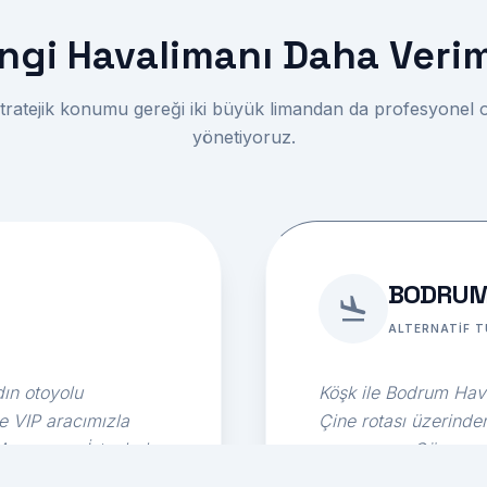
ngi Havalimanı Daha Verim
tratejik konumu gereği iki büyük limandan da profesyonel
yönetiyoruz.
BODRUM 
ALTERNATIF T
ın otoyolu
Köşk ile Bodrum Hava
e VIP aracımızla
Çine rotası üzerinde
 Avrupa ve İstanbul
sunuyoruz. Güney sah
güzergah tercih ede