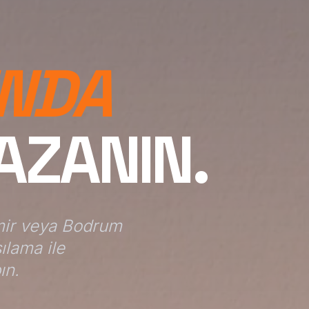
INDA
AZANIN.
zmir veya Bodrum
ılama ile
ın.