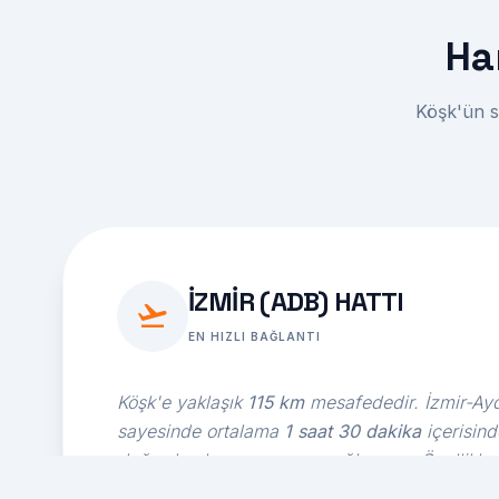
Ha
Köşk'ün s
İZMIR (ADB) HATTI
EN HIZLI BAĞLANTI
Köşk'e yaklaşık
115 km
mesafededir. İzmir-Ayd
sayesinde ortalama
1 saat 30 dakika
içerisind
doğrudan kapınıza varış sağlıyoruz. Özellikle
bağlantılı iş seyahatleri için idealdir.