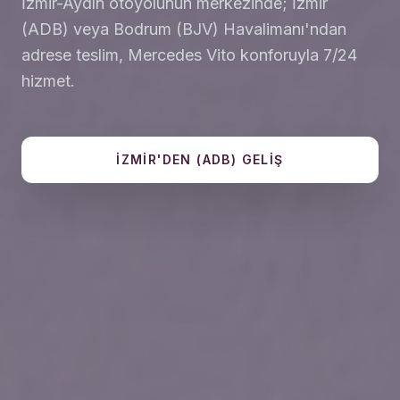
İzmir-Aydın otoyolunun merkezinde; İzmir
(ADB) veya Bodrum (BJV) Havalimanı'ndan
adrese teslim, Mercedes Vito konforuyla 7/24
hizmet.
İZMIR'DEN (ADB) GELIŞ