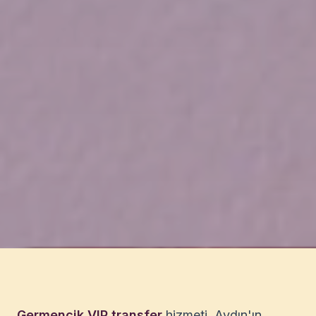
Germencik VIP transfer
hizmeti, Aydın'ın