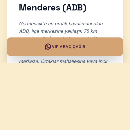
Menderes (ADB)
Germencik'e en pratik havalimanı olan
ADB, ilçe merkezine yaklaşık
75 km
mesafededir. İzmir-Aydın otoyolu (Aydın
istikameti) üzerinden ortalama
50-60
VIP ARAÇ ÇAĞIR
dakika
içinde, VIP aracımızla Germencik
merkeze, Ortaklar mahallesine veya incir
bahçelerinin bulunduğu köylere kapıdan
kapıya varış sağlıyoruz. Bu güzergah,
yılın büyük bölümünde akıcı bir sürüş
sunduğu için hem tatilciler hem de
bölgeye iş amaçlı gelen ziyaretçiler
tarafından en çok tercih edilen rotadır.
Hızlı Otoyol Bağlantısı (İzmir-Aydın hattı)