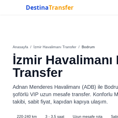
Destina
Transfer
Anasayfa
/
İzmir Havalimanı Transfer
/
Bodrum
İzmir Havaliman
Transfer
Adnan Menderes Havalimanı (ADB) ile Bodru
şoförlü VIP uzun mesafe transfer. Konforlu 
takibi, sabit fiyat, kapıdan kapıya ulaşım.
220-240 km
3 - 3,5 saat
Uzun mesafe rota
Sabi