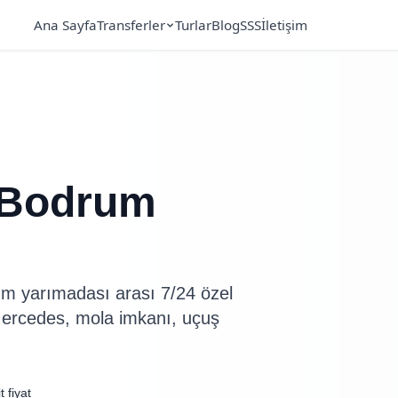
Ana Sayfa
Transferler
Turlar
Blog
SSS
İletişim
ı Bodrum
m yarımadası arası 7/24 özel
Mercedes, mola imkanı, uçuş
t fiyat