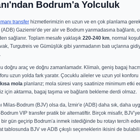
anı'ndan Bodrum'a Yolculuk
imanı transfer
hizmetlerimizin en uzun ve en çok planlama gerektir
ADB) Gaziemir'de yer alır ve Bodrum yarımadasına bağlantı, ot
den sağlanır. Toplam mesafe yaklaşık
220-240 km
, normal koşu
avak, Turgutreis ve Gümüşlük gibi yarımadanın batı uçlarına gid
.
u doğru araç ve doğru zamanlamadır. Klimalı, geniş bagaj hacm
foru uzun yolda fark yaratır. Çocuklu aileler ve uzun yol konforu 
kısa mola
planlarız; mola süresi varış saatinize minimum etki e
niz için aktarma, bagaj taşıma ve bağlantı bekleme derdi olmaz.
 Milas-Bodrum (BJV) olsa da, İzmir'e (ADB) daha sık, daha uy
-Bodrum VIP transfer pratik bir alternatiftir. Birçok misafir, BJV
 bir gün geçirip Bodrum'a inmek istediğinde bu rotayı tercih ed
yat tablosunda BJV ve ADB çıkışlı seçeneklerin ikisini de bulabili