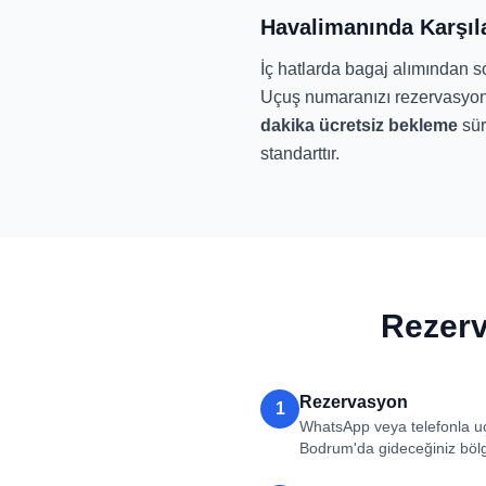
Havalimanında Karşı
İç hatlarda bagaj alımından so
Uçuş numaranızı rezervasyonda 
dakika ücretsiz bekleme
sür
standarttır.
Rezerv
Rezervasyon
1
WhatsApp veya telefonla uç
Bodrum'da gideceğiniz bölgey