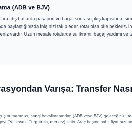
lama (ADB ve BJV)
nra, dış hatlarda pasaport ve bagaj sonrası çıkış kapısında isim 
paylaştığınızda inişinizi takip eder, rötar olsa bile bekleriz. İ
eniz vardır. Uzun mesafe rotalarda su ikramı, bagaj yardımı ve 
asyondan Varışa: Transfer Nasıl
uş numaranızı, hangi havalimanından (ADB veya BJV) geleceğinizi, tari
i (Yalıkavak, Turgutreis, merkez) iletin. Araç başına sabit fiyatınızı an