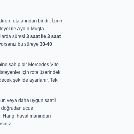
en rotalarından biridir. İzmir
oyol ile Aydın-Muğla
llarda süresi
3 saat ile 3 saat
iyorsanız bu süreye
30-40
ine sahip bir Mercedes Vito
isteyenler için rota üzerindeki
decek şekilde ayarlanır. Tek
gun veya daha uygun saatli
'ye doğrudan uçuş
er. Hangi havalimanından
rsiniz.