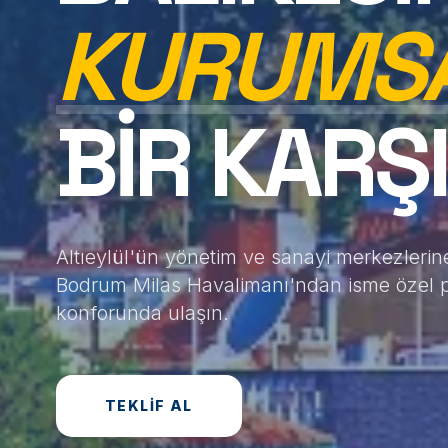
KURUMS
BIR KARŞ
Altıeylül'ün yönetim ve sanayi merkezleri
Bodrum Milas Havalimanı'ndan isme özel pr
konforunda ulaşın.
TEKLIF AL