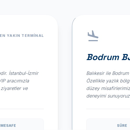
EN YAKIN TERMINAL
Bodrum BJ
r. İstanbul-İzmir
Balıkesir ile Bodrum
VIP aracımızla
Özellikle yazlık böl
ziyaretler ve
düzey misafirlerimiz
deneyimi sunuyoruz
MESAFE
SÜRE