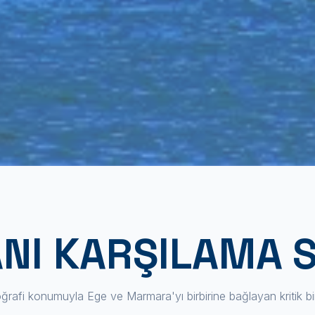
NI KARŞILAMA S
coğrafi konumuyla Ege ve Marmara'yı birbirine bağlayan kritik bi