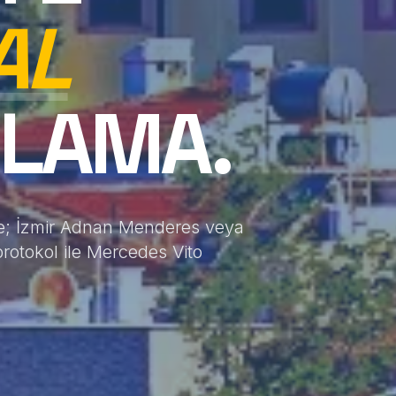
AL
ILAMA.
ne; İzmir Adnan Menderes veya
otokol ile Mercedes Vito